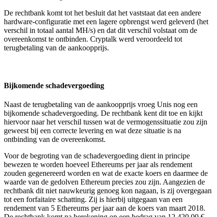
De rechtbank komt tot het besluit dat het vaststaat dat een andere
hardware-configuratie met een lagere opbrengst werd geleverd (het
verschil in totaal aantal MH/s) en dat dit verschil volstaat om de
overeenkomst te ontbinden. Cryptalk werd veroordeeld tot
terugbetaling van de aankoopprijs.
Bijkomende schadevergoeding
Naast de terugbetaling van de aankoopprijs vroeg Unis nog een
bijkomende schadevergoeding. De rechtbank kent dit toe en kijkt
hiervoor naar het verschil tussen wat de vermogenssituatie zou zijn
geweest bij een correcte levering en wat deze situatie is na
ontbinding van de overeenkomst.
Voor de begroting van de schadevergoeding dient in principe
bewezen te worden hoeveel Ethereums per jaar als rendement
zouden gegenereerd worden en wat de exacte koers en daarmee de
waarde van de gedolven Ethereum precies zou zijn. Aangezien de
rechtbank dit niet nauwkeurig genoeg kon nagaan, is zij overgegaan
tot een forfaitaire schatting. Zij is hierbij uitgegaan van een
rendement van 5 Ethereums per jaar aan de koers van maart 2018.
De rechtbank komt na berekening op een bedrag van 12.420,00 €