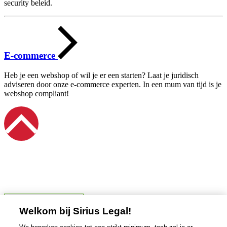
security beleid.
E-commerce
Heb je een webshop of wil je er een starten? Laat je juridisch
adviseren door onze e-commerce experten. In een mum van tijd is je
webshop compliant!
Cookievoorkeuren
Welkom bij Sirius Legal!
Digitaal ondernemen
Privacy en gegevensbescherming
Contracten
en vennootschappen
Media en reclame
Intellectuele eigendom